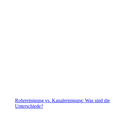
Rohrreinigung vs. Kanalreinigung: Was sind die
Unterschiede?