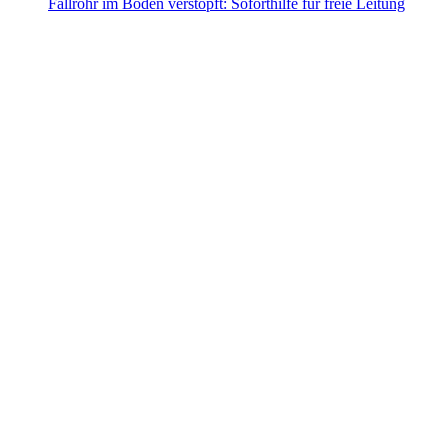
Fallrohr im Boden verstopft: Soforthilfe für freie Leitung