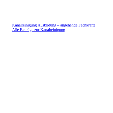
Kanalreinigung Ausbildung – angehende Fachkräfte
Alle Beiträge zur Kanalreinigung