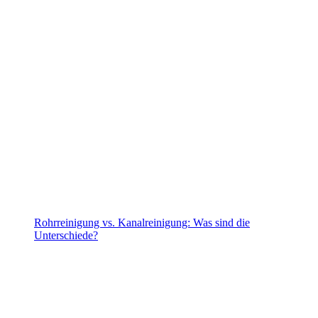
Rohrreinigung vs. Kanalreinigung: Was sind die
Unterschiede?